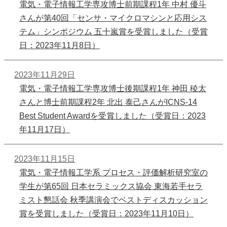
電気・電子情報工学専攻博士前期課程1年 中村 優斗
さんが第40回「センサ・マイクロマシンと応用シス
テム」シンポジウム 五十嵐賞を受賞しました（受賞
日：2023年11月8日）
2023年11月29日
電気・電子情報工学専攻博士後期課程1年 神田 稜太
さんと博士前期課程2年 北出 泰己さんがICNS-14
Best Student Awardを受賞しました（受賞日：2023
年11月17日）
2023年11月15日
電気・電子情報工学系 プロセス・評価解析研究室の
学生が第65回 日本セラミックス協会 東海若手セラ
ミスト懇話会 秋季講演会でベストディスカッション
賞を受賞しました（受賞日：2023年11月10日）