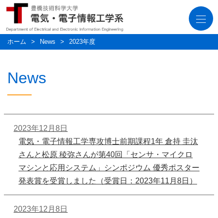
togg
navi
ホーム
News
2023年度
News
2023年12月8日
電気・電子情報工学専攻博士前期課程1年 倉持 圭汰
さんと松原 稜弥さんが第40回「センサ・マイクロ
マシンと応用システム」シンポジウム 優秀ポスター
発表賞を受賞しました（受賞日：2023年11月8日）
2023年12月8日